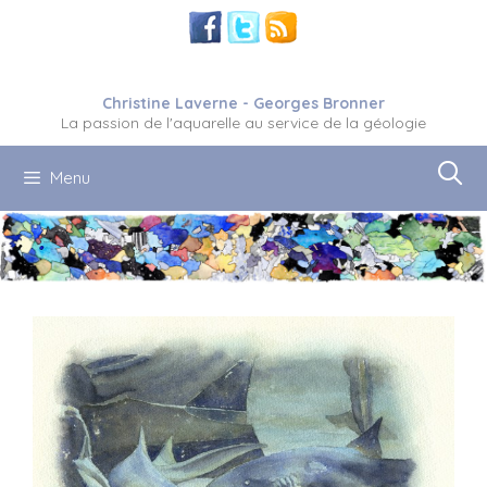
Aller
au
contenu
Christine Laverne - Georges Bronner
La passion de l'aquarelle au service de la géologie
Menu