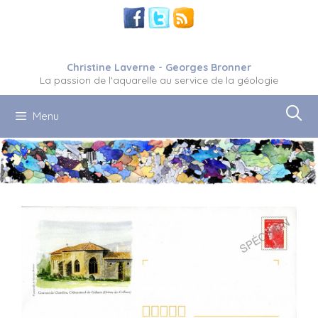
Aller
au
contenu
Christine Laverne - Georges Bronner
La passion de l'aquarelle au service de la géologie
Menu