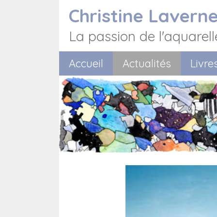
Aller
Christine Lavern
au
contenu
La passion de l'aquarell
Accueil
Actualités
Livre