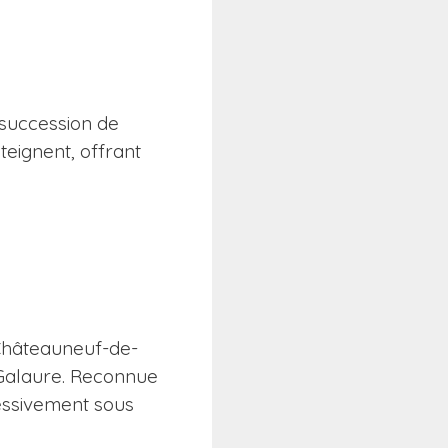
e succession de
teignent, offrant
 Châteauneuf-de-
t Galaure. Reconnue
cessivement sous