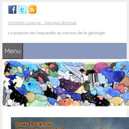
Aller
au
contenu
Christine Laverne - Georges Bronner
La passion de l'aquarelle au service de la géologie
Menu