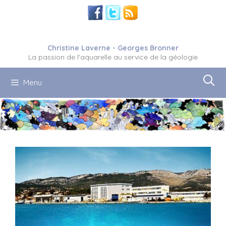
Aller
au
contenu
Christine Laverne - Georges Bronner
La passion de l'aquarelle au service de la géologie
Menu